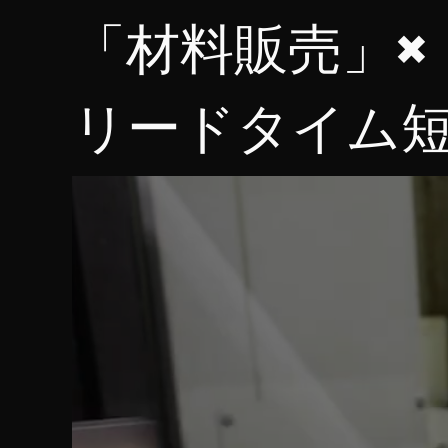
「材料販売」✖
リードタイム